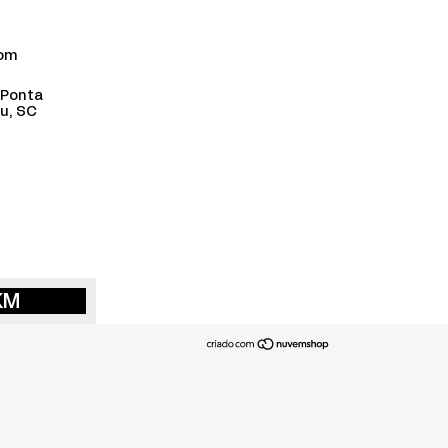
com
 Ponta
u, SC
KM