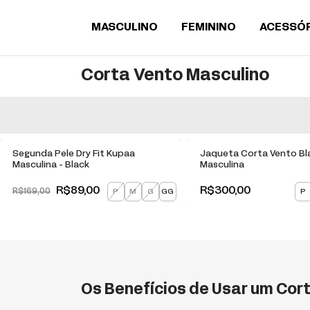
MASCULINO
FEMININO
ACESSÓ
Corta Vento Masculino
-
47
% OFF
Segunda Pele Dry Fit Kupaa
Jaqueta Corta Vento Bl
Masculina - Black
Masculina
R$89,00
R$300,00
P
M
G
GG
P
R$169,00
Os Benefícios de Usar um Cor