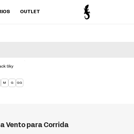
RIOS
OUTLET
ack Sky
M
G
GG
ta Vento para Corrida