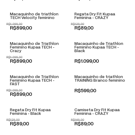
-
18
% OFF
-
31
% OFF
Macaquinho de triathlon
Regata Dry Fit Kupaa
TECH Velocity feminino
Feminina - CRAZY
R$1.099,00
R$129,00
+
+
R$899,00
R$89,00
-
18
% OFF
Macaquinho de Triathlon
Macaquinho de Triathlon
Feminino Kupaa TECH -
Feminino Kupaa TECH -
Crazy
Black
R$1.099,00
+
+
R$899,00
R$1.099,00
-
18
% OFF
Macaquinho de Triathlon
Macaquinho de triathlon
Feminino Kupaa TECH -
TRAINING Branco feminino
FAST
R$599,00
R$1.099,00
+
+
R$899,00
-
31
% OFF
-
40
% OFF
Regata Dry Fit Kupaa
Camiseta Dry Fit Kupaa
Feminina - Black
Feminina - CRAZY
R$129,00
R$149,00
+
+
R$89,00
R$89,00