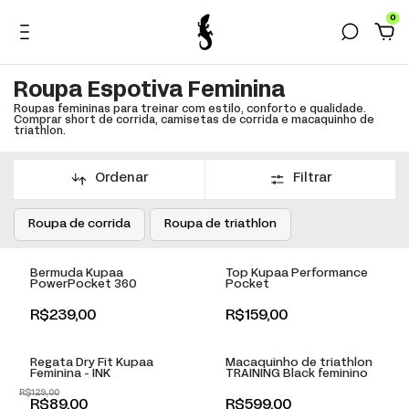
0
Roupa Espotiva Feminina
Roupas femininas para treinar com estilo, conforto e qualidade.
Comprar short de corrida, camisetas de corrida e macaquinho de
triathlon.
Ordenar
Filtrar
Roupa de corrida
+
Roupa de triathlon
+
Bermuda Kupaa
Top Kupaa Performance
PowerPocket 360
Pocket
+
+
R$239,00
R$159,00
-
31
% OFF
Regata Dry Fit Kupaa
Macaquinho de triathlon
Feminina - INK
TRAINING Black feminino
R$129,00
+
+
R$89,00
R$599,00