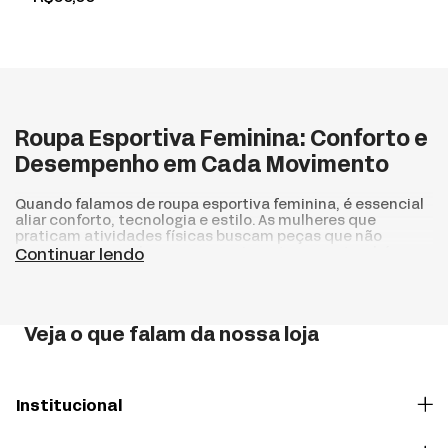
Roupa Esportiva Feminina: Conforto e
Desempenho em Cada Movimento
Quando falamos de roupa esportiva feminina, é essencial
aliar conforto, tecnologia e estilo. As mulheres que
praticam atividades físicas buscam peças que não
apenas acompanhem seus movimentos, mas também
Continuar lendo
elevem sua performance. Aqui no Kupa’a Sports,
oferecemos uma ampla variedade de modelos,
cuidadosamente selecionados para garantir que você se
sinta confiante e preparado em qualquer esporte.
Veja o que falam da nossa loja
Roupas Esportivas Femininas: Escolhendo a
Melhor Opção
Encontrar a roupa ideal é fundamental para quem pratica
Institucional
esportes. As roupas esportivas femininas precisam ser
confortáveis e funcionais, permitindo que o corpo se mova