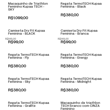
Macaquinho de Triathlon
Regata TermoTECH Kupaa
Feminino Kupaa TECH -
Feminina - Black
SKY
R$380,00
+
+
R$1.099,00
-
34
% OFF
-
34
% OFF
Camiseta Dry Fit Kupaa
Camiseta Dry Fit Kupaa
Feminina - BLACK
Feminina - Branca
R$149,00
R$149,00
+
+
R$99,00
R$99,00
Regata TermoTECH Kupaa
Regata TermoTECH Kupaa
Feminina - Fly
Feminina - Energy
+
+
R$380,00
R$380,00
Regata TermoTECH Kupaa
Regata TermoTECH Kupaa
Feminina - Sky
Feminina - Midnight
+
+
R$380,00
R$380,00
Regata TermoTECH Kupaa
Macaquinho de triathlon
Feminina - Grafite
TECH branco com CINZA
Feminino