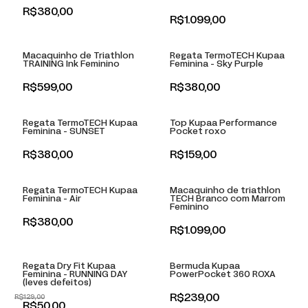
R$380,00
+
+
R$1.099,00
Macaquinho de Triathlon
Regata TermoTECH Kupaa
TRAINING Ink Feminino
Feminina - Sky Purple
+
+
R$599,00
R$380,00
Regata TermoTECH Kupaa
Top Kupaa Performance
Feminina - SUNSET
Pocket roxo
+
+
R$380,00
R$159,00
Regata TermoTECH Kupaa
Macaquinho de triathlon
Feminina - Air
TECH Branco com Marrom
Feminino
R$380,00
Esgotado
R$1.099,00
Esgotado
-
61
% OFF
Regata Dry Fit Kupaa
Bermuda Kupaa
Feminina - RUNNING DAY
PowerPocket 360 ROXA
(leves defeitos)
R$239,00
R$129,00
R$50,00