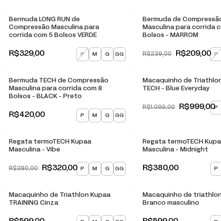
Bermuda LONG RUN de
Bermuda de Compressã
Compressão Masculina para
Masculina para corrida 
corrida com 5 Bolsos VERDE
Bolsos - MARROM
R$329,00
R$209,00
P
M
G
GG
P
R$239,00
-
9
% OFF
Bermuda TECH de Compressão
Macaquinho de Triathlo
Masculina para corrida com 8
TECH - Blue Everyday
Bolsos - BLACK - Preto
R$999,00
P
R$1.099,00
R$420,00
P
M
G
GG
-
16
% OFF
Regata termoTECH Kupaa
Regata termoTECH Kup
Masculina - Vibe
Masculina - Midnight
R$320,00
R$380,00
P
M
G
GG
P
R$380,00
Macaquinho de Triathlon Kupaa
Macaquinho de triathlo
TRAINING Cinza
Branco masculino