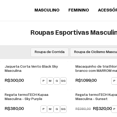
MASCULINO
FEMININO
ACESSÓ
Roupas Esportivas Masculi
Roupa de Corrida
Roupa de Ciclismo Mascu
Jaqueta Corta Vento Black Sky
Macaquinho de triathlo
Masculina
branco com MARROM ma
R$300,00
R$1.099,00
P
M
G
GG
P
-
16
% OFF
Regata termoTECH Kupaa
Regata termoTECH Kup
Masculina - Sky Purple
Masculina - Sunset
R$380,00
R$320,00
P
M
G
GG
P
R$380,00
-
13
% OFF