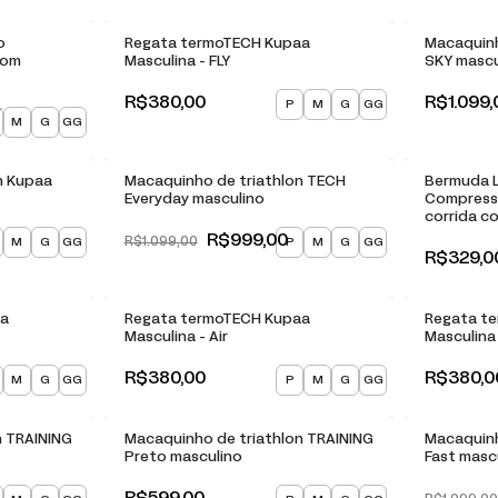
o
Regata termoTECH Kupaa
Macaquinh
com
Masculina - FLY
SKY mascu
R$380,00
R$1.099,
P
M
G
GG
M
G
GG
-
9
% OFF
n Kupaa
Macaquinho de triathlon TECH
Bermuda 
Everyday masculino
Compress
corrida c
R$999,00
M
G
GG
P
M
G
GG
R$1.099,00
R$329,0
aa
Regata termoTECH Kupaa
Regata t
Masculina - Air
Masculina
R$380,00
R$380,0
M
G
GG
P
M
G
GG
-
9
% OF
n TRAINING
Macaquinho de triathlon TRAINING
Macaquinh
Preto masculino
Fast masc