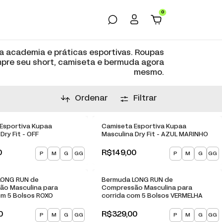
0
a academia e práticas esportivas. Roupas
mpre seu short, camiseta e bermuda agora
mesmo.
Ordenar
Filtrar
Esportiva Kupaa
Camiseta Esportiva Kupaa
Dry Fit - OFF
Masculina Dry Fit - AZUL MARINHO
0
R$149,00
P
M
G
GG
P
M
G
GG
LONG RUN de
Bermuda LONG RUN de
ão Masculina para
Compressão Masculina para
om 5 Bolsos ROXO
corrida com 5 Bolsos VERMELHA
0
R$329,00
P
M
G
GG
P
M
G
GG