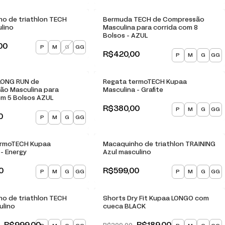
o de triathlon TECH
Bermuda TECH de Compressão
lino
Masculina para corrida com 8
Bolsos - AZUL
00
P
M
G
GG
R$420,00
P
M
G
GG
LONG RUN de
Regata termoTECH Kupaa
ão Masculina para
Masculina - Grafite
om 5 Bolsos AZUL
R$380,00
P
M
G
GG
0
P
M
G
GG
ermoTECH Kupaa
Macaquinho de triathlon TRAINING
 - Energy
Azul masculino
0
R$599,00
P
M
G
GG
P
M
G
GG
F
-
10
% OFF
o de triathlon TECH
Shorts Dry Fit Kupaa LONGO com
ulino
cueca BLACK