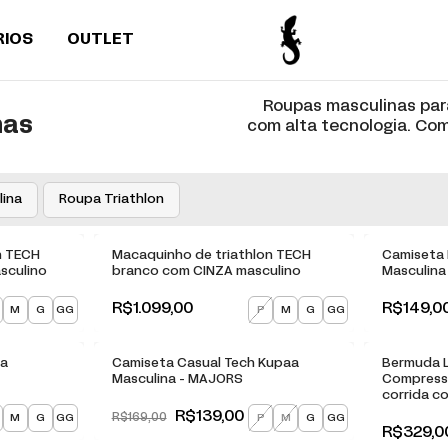
RIOS
OUTLET
Roupas masculinas par
nas
com alta tecnologia. Co
lina
Roupa Triathlon
n TECH
Macaquinho de triathlon TECH
Camiseta 
sculino
branco com CINZA masculino
Masculina 
R$1.099,00
R$149,0
M
G
GG
P
M
G
GG
-
18
% OFF
aa
Camiseta Casual Tech Kupaa
Bermuda 
Masculina - MAJORS
Compress
corrida c
R$139,00
M
G
GG
P
M
G
GG
R$169,00
R$329,0