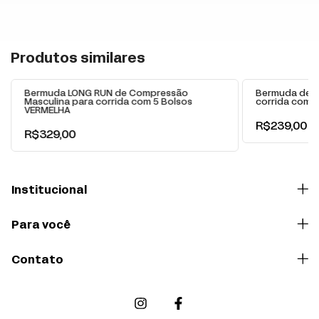
+
Produtos similares
Bermuda LONG RUN de Compressão
Bermuda de C
Masculina para corrida com 5 Bolsos
corrida com B
VERMELHA
R$239,00
R$329,00
Institucional
Para você
Contato