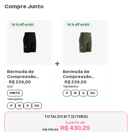
Compre Junto
10 % off no kit
10 % off no kit
+
Bermuda de
Bermuda de
Compressão
Compressão
Masculina para
Masculina para
R$ 239,00
R$ 239,00
corrida com Bolsos
Cor
corrida com Bolsos
Tamanho
- BLACK
VERDE
PRETO
P
M
G
GG
Tamanho
P
M
G
GG
TOTAL DO KIT (
2
ITENS)
A partir de
R$ 430,20
R$ 478,00