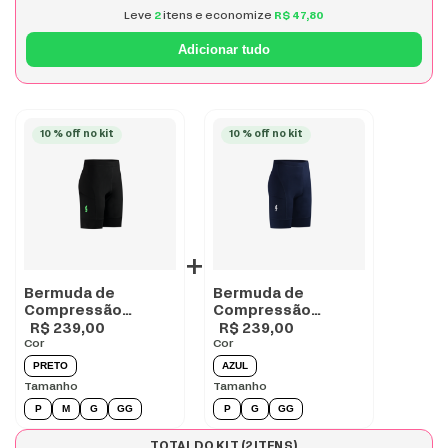
Leve
2
itens e economize
R$ 47,80
Adicionar tudo
10 % off no kit
10 % off no kit
+
Bermuda de
Bermuda de
Compressão
Compressão
Masculina para
Masculina para
R$ 239,00
R$ 239,00
corrida com Bolsos
Cor
corrida com Bolsos
Cor
- BLACK
Azul
PRETO
AZUL
Tamanho
Tamanho
P
M
G
GG
P
G
GG
TOTAL DO KIT (
2
ITENS)