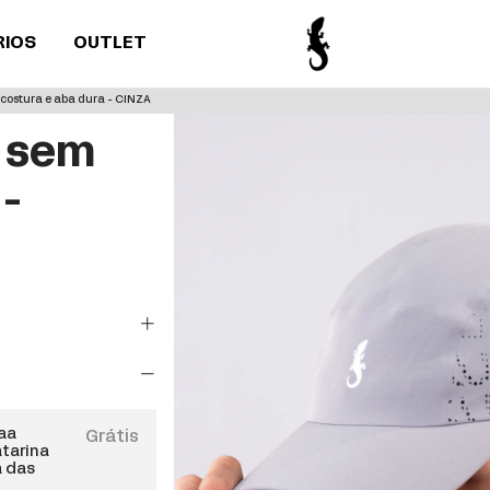
RIOS
OUTLET
costura e aba dura - CINZA
g sem
 -
paa
Grátis
atarina
a das