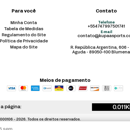
Para você
Contato
Minha Conta
Telefone
+554747997501741
Tabela de Medidas
E-mail
Regulamento do Site
contato@kupaasports.
Política de Privacidade
Mapa do Site
R. República Argentina, 606 -
Aguda - 89050-100 Blumena
Meios de pagamento
0.011
K
 a página:
00106 - 2026. Todos os direitos reservados.
3
sem