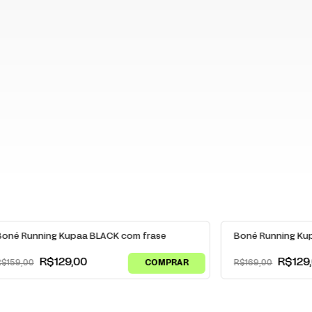
19
% OFF
-
24
% OFF
Boné Running Kupaa BLACK com frase
Boné Running Ku
R$129,00
R$129
R$159,00
R$169,00