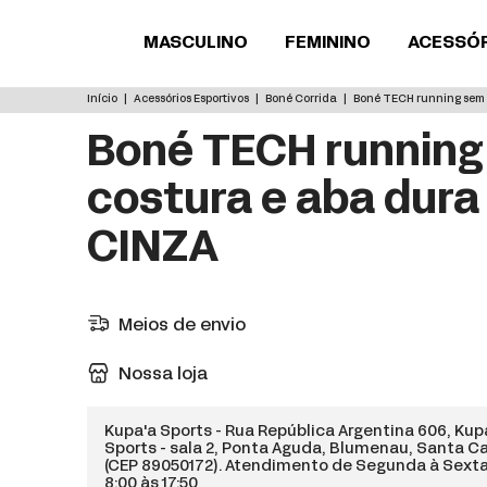
MASCULINO
FEMININO
ACESSÓ
Início
|
Acessórios Esportivos
|
Boné Corrida
|
Boné TECH running sem 
Boné TECH runnin
costura e aba dura
CINZA
Meios de envio
Nossa loja
Kupa'a Sports - Rua República Argentina 606, Ku
Sports - sala 2, Ponta Aguda, Blumenau, Santa C
(CEP 89050172). Atendimento de Segunda à Sext
8:00 às 17:50