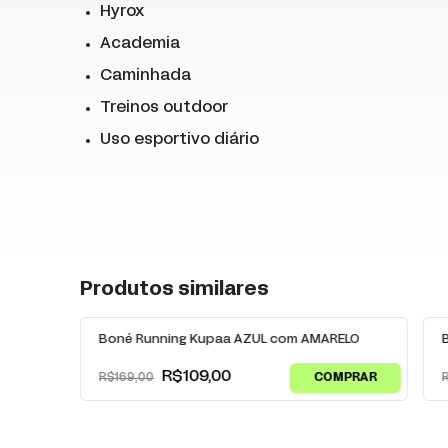
Hyrox
Academia
Caminhada
Treinos outdoor
Uso esportivo diário
Produtos similares
-
36
% OFF
-
Boné Running Kupaa AZUL com AMARELO
R$109,00
R$169,00