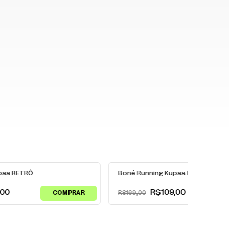
-
36
% OFF
paa RETRÔ
Boné Running Kupaa ROSA com 
,00
R$109,00
R$169,00