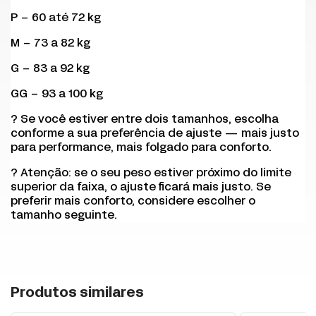
P – 60 até 72 kg
M – 73 a 82 kg
G – 83 a 92 kg
GG – 93 a 100 kg
? Se você estiver entre dois tamanhos, escolha
conforme a sua preferência de ajuste — mais justo
para performance, mais folgado para conforto.
? Atenção: se o seu peso estiver próximo do limite
superior da faixa, o ajuste ficará mais justo. Se
preferir mais conforto, considere escolher o
tamanho seguinte.
+
Produtos similares
-
18
% OFF
-
24
% OFF