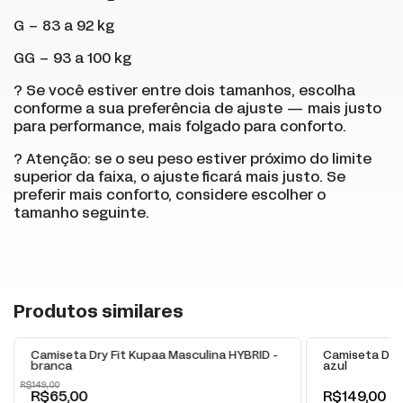
G – 83 a 92 kg
GG – 93 a 100 kg
? Se você estiver entre dois tamanhos, escolha
conforme a sua preferência de ajuste — mais justo
para performance, mais folgado para conforto.
? Atenção: se o seu peso estiver próximo do limite
superior da faixa, o ajuste ficará mais justo. Se
preferir mais conforto, considere escolher o
tamanho seguinte.
+
Produtos similares
-
56
% OFF
Camiseta Dry Fit Kupaa Masculina HYBRID -
Camiseta Dry 
branca
azul
R$149,00
R$65,00
R$149,00