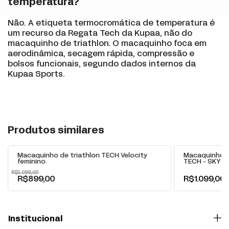
temperatura?
Não. A etiqueta termocromática de temperatura é
um recurso da Regata Tech da Kupaa, não do
macaquinho de triathlon. O macaquinho foca em
aerodinâmica, secagem rápida, compressão e
bolsos funcionais, segundo dados internos da
Kupaa Sports.
+
Produtos similares
-
18
% OFF
Macaquinho de triathlon TECH Velocity
Macaquinho d
feminino
TECH - SKY
R$1.099,00
R$899,00
R$1.099,00
Institucional