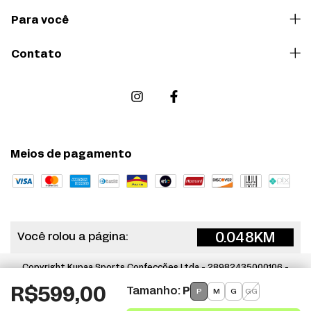
Para você
Contato
Meios de pagamento
0.048
KM
Você rolou a página:
Copyright Kupaa Sports Confecções Ltda - 28982435000106 -
2026. Todos os direitos reservados.
Tamanho:
P
R$599,00
P
M
G
GG