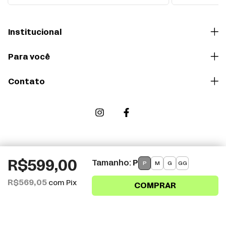
Institucional
Para você
Contato
Meios de pagamento
Tamanho:
P
R$599,00
P
M
G
GG
R$569,05
com
Pix
Ao navegar por este site
você aceita o uso de
cookies
para agilizar a sua experiência de compra.
ENTENDI
0.090
KM
Você rolou a página: