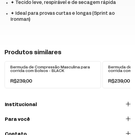
✦ Tecido leve, respirável e de secagem rápida
✦ Ideal para provas curtas e longas (Sprint ao
Ironman)
+
Produtos similares
Bermuda de Compressão Masculina para
Bermuda de C
corrida com Bolsos - BLACK
corrida com B
R$239,00
R$239,00
Institucional
Para você
Contato