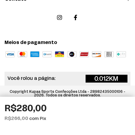
Meios de pagamento
0.012
KM
Você rolou a página:
Copyright Kupaa Sports Confecções Ltda - 28982435000106 -
2026. Todos os direitos reservados.
R$280,00
Ao navegar por este site
você aceita o uso de
R$266,00
com
Pix
cookies
para agilizar a sua experiência de compra.
ENTENDI