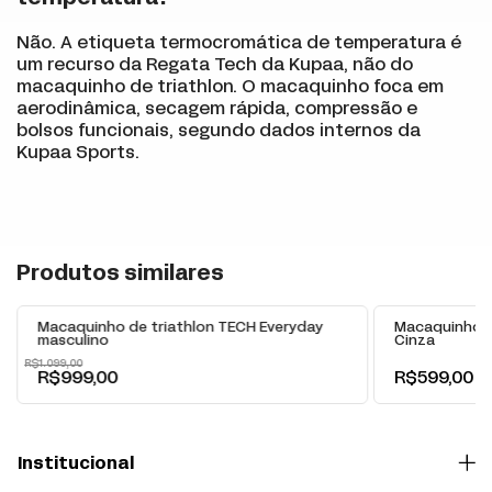
Não. A etiqueta termocromática de temperatura é
um recurso da Regata Tech da Kupaa, não do
macaquinho de triathlon. O macaquinho foca em
aerodinâmica, secagem rápida, compressão e
bolsos funcionais, segundo dados internos da
Kupaa Sports.
+
Produtos similares
-
9
% OFF
Macaquinho de triathlon TECH Everyday
Macaquinho d
masculino
Cinza
R$1.099,00
R$999,00
R$599,00
Institucional