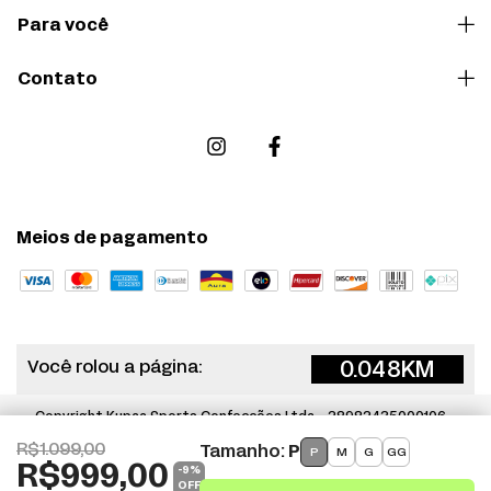
Para você
Contato
Meios de pagamento
0.048
KM
Você rolou a página:
Copyright Kupaa Sports Confecções Ltda - 28982435000106 -
2026. Todos os direitos reservados.
R$1.099,00
Tamanho:
P
P
M
G
GG
R$999,00
-
9
%
OFF