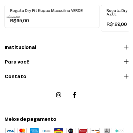
-
50
% OFF
Regata Dry Fit Kupaa Masculina VERDE
Regata Dry F
AZUL
R$129,00
R$65,00
R$129,00
Institucional
Para você
Contato
Meios de pagamento