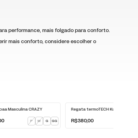
ara performance, mais folgado para conforto.
ferir mais conforto, considere escolher o
upaa Masculina CRAZY
Regata termoTECH Kupaa Masculi
00
R$380,00
P
M
G
GG