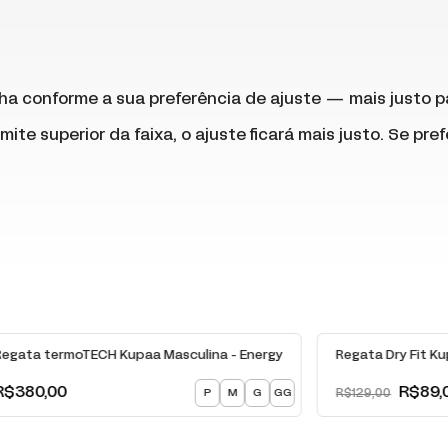
ha conforme a sua preferência de ajuste — mais justo p
mite superior da faixa, o ajuste ficará mais justo. Se pre
-
31
% OFF
Regata termoTECH Kupaa Masculina - Energy
Regata Dry Fit K
R$380,00
R$89,
P
M
G
GG
R$129,00