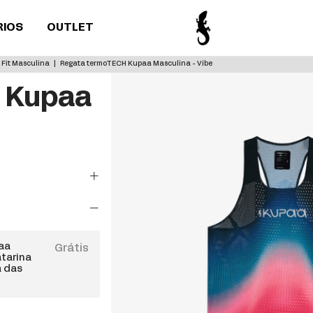
RIOS
OUTLET
 Fit Masculina
|
Regata termoTECH Kupaa Masculina - Vibe
 Kupaa
paa
Grátis
atarina
a das