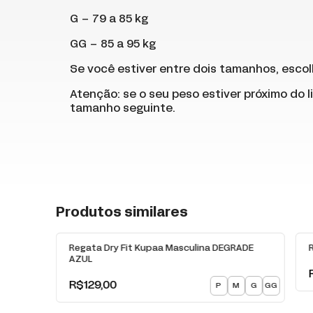
G – 79 a 85 kg
GG – 85 a 95 kg
Se você estiver entre dois tamanhos, escol
Atenção: se o seu peso estiver próximo do li
tamanho seguinte.
Produtos similares
Regata Dry Fit Kupaa Masculina DEGRADE
AZUL
R$129,00
M
G
GG
P
M
G
GG