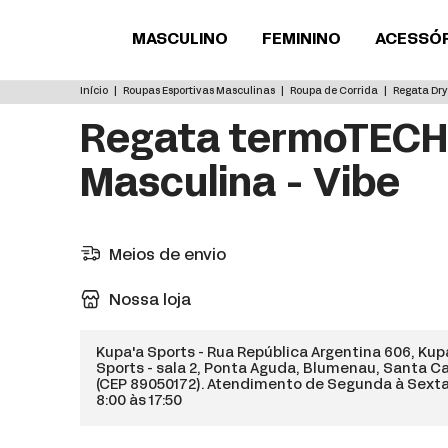
MASCULINO
FEMININO
ACESSÓ
Início
|
Roupas Esportivas Masculinas
|
Roupa de Corrida
|
Regata Dry
Regata termoTECH
Masculina - Vibe
Meios de envio
Nossa loja
Kupa'a Sports - Rua República Argentina 606, Ku
Sports - sala 2, Ponta Aguda, Blumenau, Santa C
(CEP 89050172). Atendimento de Segunda à Sext
8:00 às 17:50