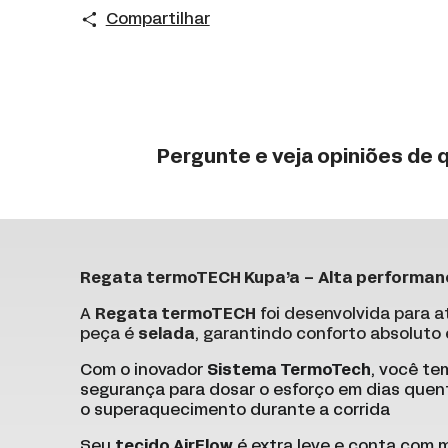
Compartilhar
Pergunte e veja opiniões de
Regata termoTECH Kupa’a – Alta performan
A
Regata termoTECH
foi desenvolvida para a
peça é
selada
, garantindo conforto absoluto 
Com o inovador
Sistema TermoTech
, você te
segurança para dosar o esforço em dias quent
o superaquecimento durante a corrida
Seu
tecido AirFlow
é extra leve e conta com 