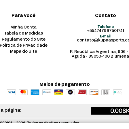
Para você
Contato
Minha Conta
Telefone
+554747997501741
Tabela de Medidas
E-mail
Regulamento do Site
contato@kupaasports.
Política de Privacidade
Mapa do Site
R. República Argentina, 606 -
Aguda - 89050-100 Blumena
Meios de pagamento
0.008
 a página:
00106 - 2026. Todos os direitos reservados.