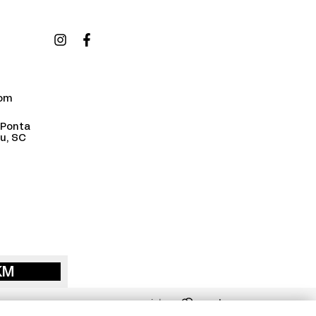
com
 Ponta
u, SC
KM