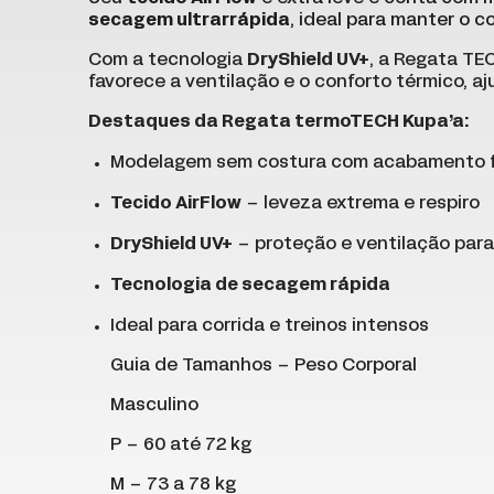
secagem ultrarrápida
, ideal para manter o 
Com a tecnologia
DryShield UV+
, a Regata TE
favorece a ventilação e o conforto térmico, aj
Destaques da Regata termoTECH Kupa’a:
Modelagem sem costura com acabamento 
Tecido AirFlow
– leveza extrema e respiro
DryShield UV+
– proteção e ventilação para
Tecnologia de secagem rápida
Ideal para corrida e treinos intensos
Guia de Tamanhos – Peso Corporal
Masculino
P – 60 até 72 kg
M – 73 a 78 kg